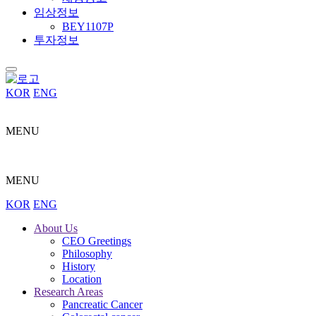
임상정보
BEY1107P
투자정보
KOR
ENG
MENU
MENU
KOR
ENG
About Us
CEO Greetings
Philosophy
History
Location
Research Areas
Pancreatic Cancer