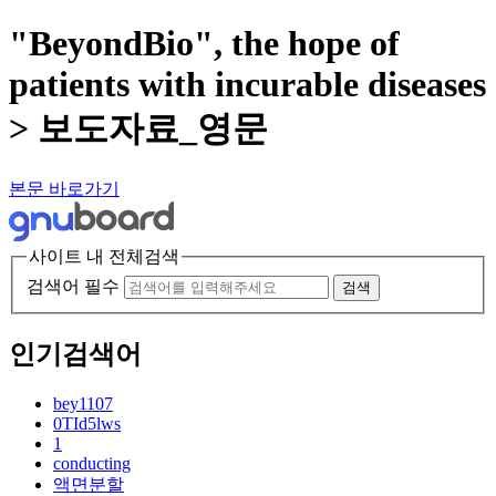
"BeyondBio", the hope of
patients with incurable diseases
> 보도자료_영문
본문 바로가기
사이트 내 전체검색
검색어 필수
검색
인기검색어
bey1107
0TId5lws
1
conducting
액면분할