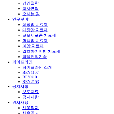
경영철학
회사연혁
오시는 길
연구분야
췌장암 치료제
대장암 치료제
교모세포종 치료제
혈액암 치료제
폐암 치료제
알츠하이머병 치료제
약물전달기술
파이프라인
파이프라인 소개
BEY1107
BEY4101
BEY2153
공지사항
보도자료
공지사항
인사채용
채용절차
채용공고