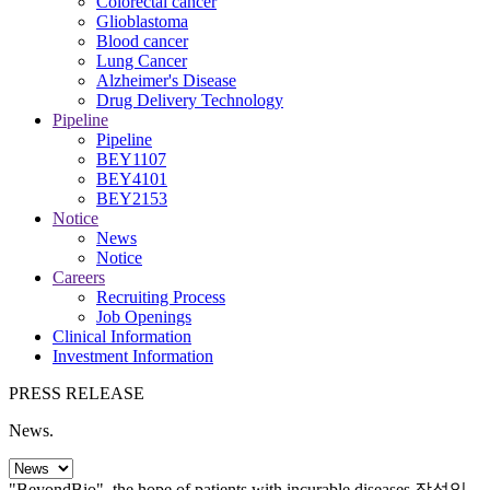
Colorectal cancer
Glioblastoma
Blood cancer
Lung Cancer
Alzheimer's Disease
Drug Delivery Technology
Pipeline
Pipeline
BEY1107
BEY4101
BEY2153
Notice
News
Notice
Careers
Recruiting Process
Job Openings
Clinical Information
Investment Information
PRESS RELEASE
News
.
"BeyondBio", the hope of patients with incurable diseases
작성일