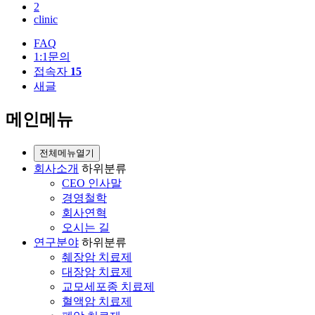
2
clinic
FAQ
1:1문의
접속자
15
새글
메인메뉴
전체메뉴열기
회사소개
하위분류
CEO 인사말
경영철학
회사연혁
오시는 길
연구분야
하위분류
췌장암 치료제
대장암 치료제
교모세포종 치료제
혈액암 치료제