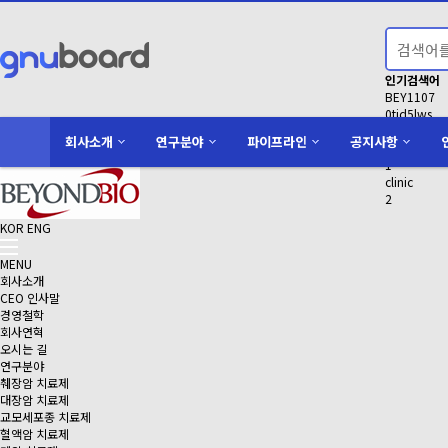
인기검색어
BEY1107
0tid5lws
Conductin
회사소개
연구분야
파이프라인
공지사항
액면분할
1
clinic
2
KOR
ENG
MENU
회사소개
CEO 인사말
경영철학
회사연혁
오시는 길
연구분야
췌장암 치료제
대장암 치료제
교모세포종 치료제
혈액암 치료제