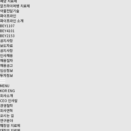
폐암 치료제
알츠하이머병 치료제
약물전달기술
파이프라인
파이프라인 소개
BEY1107
BEY4101
BEY2153
공지사항
보도자료
공지사항
인사채용
채용절차
채용공고
임상정보
투자정보
MENU
KOR
ENG
회사소개
CEO 인사말
경영철학
회사연혁
오시는 길
연구분야
췌장암 치료제
대장암 치료제