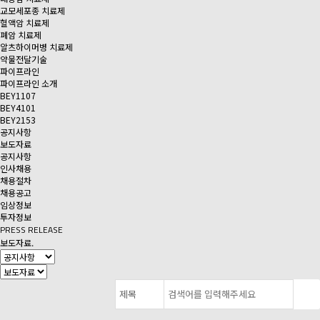
교모세포종 치료제
혈액암 치료제
폐암 치료제
알츠하이머병 치료제
약물전달기술
파이프라인
파이프라인 소개
BEY1107
BEY4101
BEY2153
공지사항
보도자료
공지사항
인사채용
채용절차
채용공고
임상정보
투자정보
PRESS RELEASE
보도자료
.